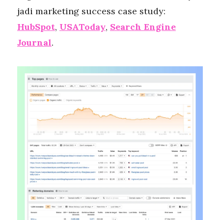
jadi marketing success case study:
HubSpot
,
USAToday
,
Search Engine
Journal
.