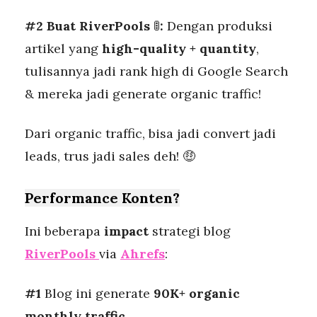
#2 Buat RiverPools
🚦
:
Dengan produksi
artikel yang
high-quality + quantity
,
tulisannya jadi rank high di Google Search
& mereka jadi generate organic traffic!
Dari organic traffic, bisa jadi convert jadi
leads, trus jadi sales deh! 🤑
Performance Konten?
Ini beberapa
impact
strategi blog
RiverPools
via
Ahrefs
:
#1
Blog ini generate
90K+ organic
monthly traffic.